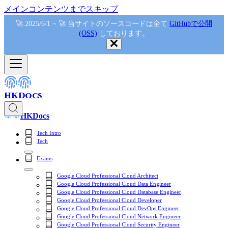
メインコンテンツまでスキップ
🚀 2025/6/1 ~ 🚀 当サイトのソースコードは全て
GitHubで公開
(OSS)
しております。
HKDocs
HKDocs
Tech Intro
Tech
Exams
Google Cloud Professional Cloud Architect
Google Cloud Professional Cloud Data Engineer
Google Cloud Professional Cloud Database Engineer
Google Cloud Professional Cloud Developer
Google Cloud Professional Cloud DevOps Engineer
Google Cloud Professional Cloud Network Engineer
Google Cloud Professional Cloud Security Engineer