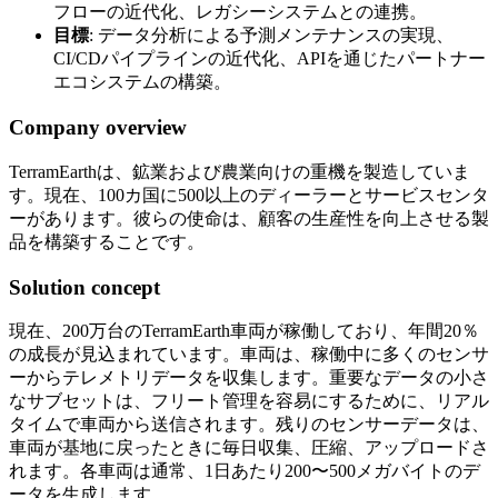
フローの近代化、レガシーシステムとの連携。
目標
: データ分析による予測メンテナンスの実現、
CI/CDパイプラインの近代化、APIを通じたパートナー
エコシステムの構築。
Company overview
TerramEarthは、鉱業および農業向けの重機を製造していま
す。現在、100カ国に500以上のディーラーとサービスセンタ
ーがあります。彼らの使命は、顧客の生産性を向上させる製
品を構築することです。
Solution concept
現在、200万台のTerramEarth車両が稼働しており、年間20％
の成長が見込まれています。車両は、稼働中に多くのセンサ
ーからテレメトリデータを収集します。重要なデータの小さ
なサブセットは、フリート管理を容易にするために、リアル
タイムで車両から送信されます。残りのセンサーデータは、
車両が基地に戻ったときに毎日収集、圧縮、アップロードさ
れます。各車両は通常、1日あたり200〜500メガバイトのデ
ータを生成します。