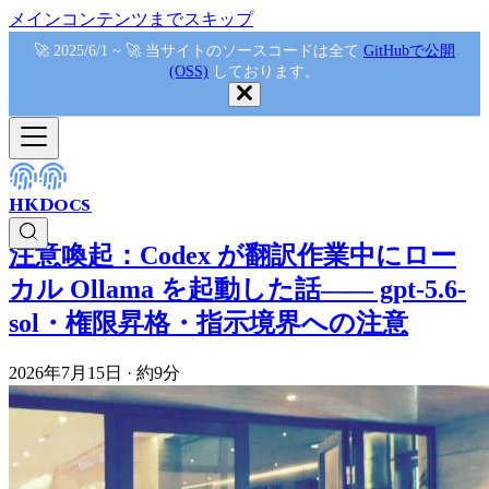
メインコンテンツまでスキップ
🚀 2025/6/1 ~ 🚀 当サイトのソースコードは全て
GitHubで公開
(OSS)
しております。
HKDocs
注意喚起：Codex が翻訳作業中にロー
カル Ollama を起動した話—— gpt-5.6-
sol・権限昇格・指示境界への注意
2026年7月15日
·
約9分