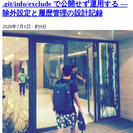
.git/info/exclude で公開せず運用する —
除外設定と履歴管理の設計記録
2026年7月1日
·
約9分