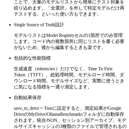
ことで、大量のモデルリストから簡単にテスト対象を
絞り込めます。「全選択」を外して特定モデルだけ再
テストする、といった使い方もできます。
Single Source of Truth設計
モデルリストはModel Registryセルの1箇所でのみ管理
します。コード内の複数箇所に同じリストを書く必要
がないため、後から編集するときも楽です。
包括的な性能指標
生成速度（tokens/sec）だけでなく、Time To First
Token（TTFT）、総処理時間、モデルロード時間、ダ
ウンロード時間、モデルサイズなど、実際に使うとき
に気になる指標を一通り測定します。
自動結果保存
save_to_drive = Trueに設定すると、測定結果がGoogle
DriveのMyDrive/OllamaBenchmarksフォルダに自動保存
されます。統合JSON、セッション別アーカイブ、モデ
ルサイズキャッシュの3種類のファイルで管理されるの