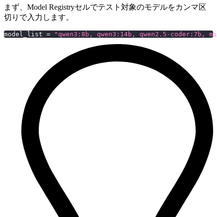
まず、Model Registryセルでテスト対象のモデルをカンマ区
切りで入力します。
model_list 
=
"qwen3:8b, qwen3:14b, qwen2.5-coder:7b, mi