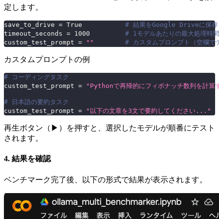
定します。
save_to_drive 
=
True
# 結果をGoogle Driveに保存
timeout_seconds 
=
1000
# 1モデルあたりの最大処理時
custom_test_prompt 
=
""
# カスタムプロンプト（空欄で
カスタムプロンプトの例
# コーディングタスク
custom_test_prompt 
=
"Pythonで再帰的にフィボナッチ数列を計
# 日本語の要約タスク
custom_test_prompt 
=
"以下の文章を3文で要約してください..."
再生ボタン（▶）を押すと、選択したモデルが順番にテスト
されます。
4. 結果を確認
ベンチマーク完了後、以下の形式で結果が表示されます。