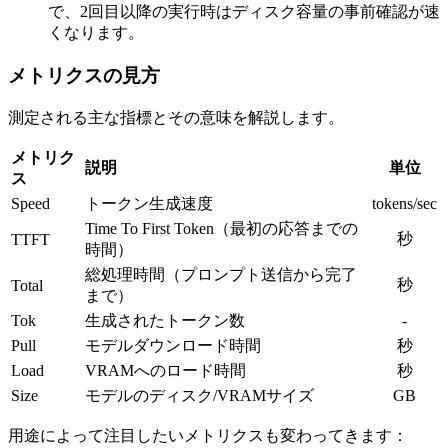
で、2回目以降の実行時はディスク容量の事前確認が速
くなります。
メトリクスの見方
測定される主な指標とその意味を解説します。
メトリク
説明
単位
ス
Speed
トークン生成速度
tokens/sec
Time To First Token（最初の応答までの
秒
TTFT
時間）
総処理時間（プロンプト送信から完了
秒
Total
まで）
Tok
生成されたトークン数
-
Pull
モデルダウンロード時間
秒
Load
VRAMへのロード時間
秒
Size
モデルのディスク/VRAMサイズ
GB
用途によって注目したいメトリクスも変わってきます：