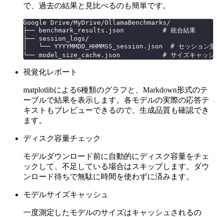
で、過去の結果と見比べるのも簡単です。
Google Drive/MyDrive/OllamaBenchmarks/
├── benchmark_results.json          # 統合結果
├── session_logs/
│   └── YYYYMMDD_HHMMSS_session.json  # セッション別
└── model_size_cache.json           # サイズキャッシ
視覚化レポート
matplotlibによる6種類のグラフと、Markdown形式のテ
ーブルで結果を表示します。各モデルの実際の応答テ
キストもプレビューできるので、生成品質も確認でき
ます。
ディスク容量チェック
モデルダウンロード前に自動的にディスク容量をチェ
ックして、不足している場合はスキップします。ダウ
ンロード待ちで無駄に時間を使わずに済みます。
モデルサイズキャッシュ
一度測定したモデルのサイズはキャッシュされるの