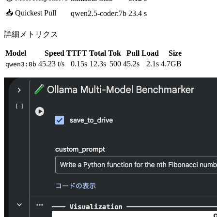
📥 Quickest Pull
qwen2.5-coder:7b
23.4 s
詳細メトリクス
Model
Speed
TTFT
Total
Tok
Pull
Load
Size
45.23 t/s
0.15s
12.3s
500
45.2s
2.1s
4.7GB
qwen3:8b