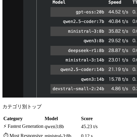
カテゴリ別トップ
Category
Model
Score
⚡ Fastest Generation
qwen3:8b
45.23 t/s
⏱️ Most Responsive
ministral-3:8b
0.12 s