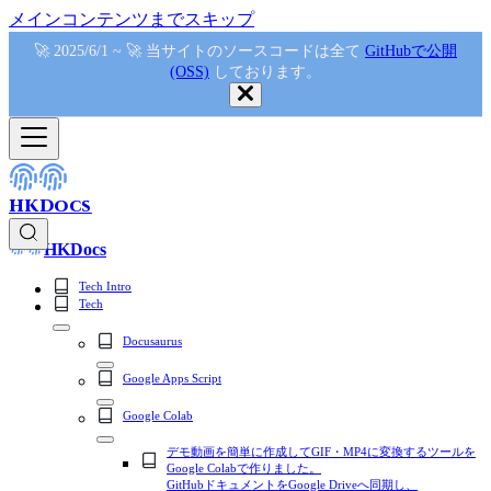
メインコンテンツまでスキップ
🚀 2025/6/1 ~ 🚀 当サイトのソースコードは全て
GitHubで公開
(OSS)
しております。
HKDocs
HKDocs
Tech Intro
Tech
Docusaurus
Google Apps Script
Google Colab
デモ動画を簡単に作成してGIF・MP4に変換するツールを
Google Colabで作りました。
GitHubドキュメントをGoogle Driveへ同期し、