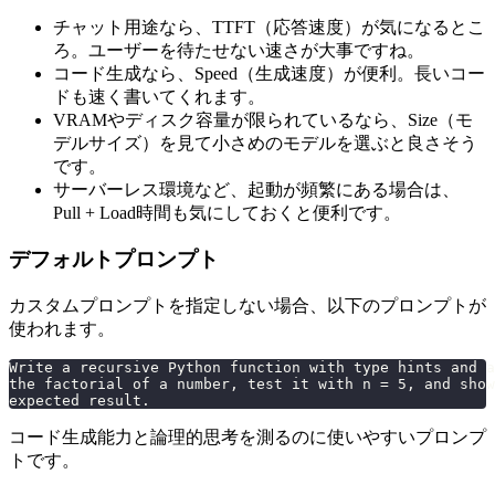
チャット用途なら、TTFT（応答速度）が気になるとこ
ろ。ユーザーを待たせない速さが大事ですね。
コード生成なら、Speed（生成速度）が便利。長いコー
ドも速く書いてくれます。
VRAMやディスク容量が限られているなら、Size（モ
デルサイズ）を見て小さめのモデルを選ぶと良さそう
です。
サーバーレス環境など、起動が頻繁にある場合は、
Pull + Load時間も気にしておくと便利です。
デフォルトプロンプト
カスタムプロンプトを指定しない場合、以下のプロンプトが
使われます。
Write a recursive Python function with type hints and a
the factorial of a number, test it with n = 5, and show
expected result.
コード生成能力と論理的思考を測るのに使いやすいプロンプ
トです。