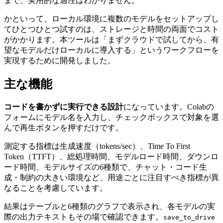
まで、実用的な適性はわかりません。
かといって、ローカル環境に複数のモデルをセットアップし
てひとつひとつ試すのは、ストレージと時間の両面でコスト
がかかります。本ツールは「まずクラウドで試してから、有
望なモデルだけローカルに導入する」というワークフローを
実現するために開発しました。
主な機能
コードを書かずに実行できる設計
になっています。Colabの
フォームにモデル名を入力し、チェックボックスで対象を選
んで再生ボタンを押すだけです。
測定する指標は生成速度（tokens/sec）、Time To First
Token（TTFT）、総処理時間、モデルロード時間、ダウンロ
ード時間、モデルサイズの6種類で、チャット・コード生
成・制約の大きい環境など、用途ごとに注目すべき指標が異
なることを考慮しています。
結果はテーブルと6種類のグラフで表示され、各モデルの実
際の出力テキストもその場で確認できます。
save_to_drive