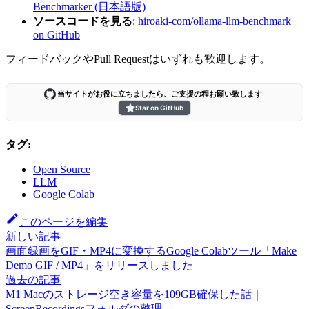
Benchmarker (日本語版)
ソースコードを見る
:
hiroaki-com/ollama-llm-benchmark
on GitHub
フィードバックやPull Requestはいずれも歓迎します。
当サイトがお役に立ちましたら、ご支援の程お願い致します
Star on GitHub
タグ:
Open Source
LLM
Google Colab
このページを編集
新しい記事
画面録画をGIF・MP4に変換するGoogle Colabツール「Make
Demo GIF / MP4」をリリースしました
過去の記事
M1 Macのストレージ空き容量を109GB確保した話｜
ScreenRecordingsフォルダの整理