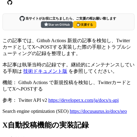
当サイトがお役に立ちましたら、ご支援の程お願い致します
Star on GitHub
支援する
この記事では、Github Actions 新規の記事を検知し、Twitter
カードとしてXへPOSTする実装した際の手順とトラブルシ
ューティングの記録を整理します。
本記事は執筆当時の記録です。継続的にメンテナンスしてい
る手順は
技術ドキュメント版
を参照してください。
機能： Github Actions で新規投稿を検知し、Twitterカードと
してXへPOSTする
参考： Twitter API v2
https://developer.x.com/ja/docs/x-api
Search engine optimization (SEO)
https://docusaurus.io/docs/seo
X自動投稿機能の実装記録