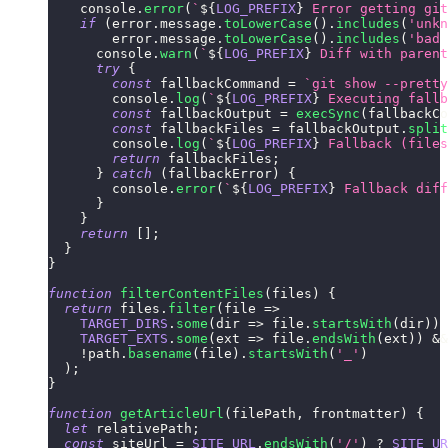
console
.
error
(
`
${
LOG_PREFIX
}
 Error getting git
if
(
error
.
message
.
toLowerCase
(
)
.
includes
(
'unkn
        error
.
message
.
toLowerCase
(
)
.
includes
(
'bad 
console
.
warn
(
`
${
LOG_PREFIX
}
 Diff with parent
try
{
const
 fallbackCommand 
=
`
git show --pretty
console
.
log
(
`
${
LOG_PREFIX
}
 Executing fallb
const
 fallbackOutput 
=
execSync
(
fallbackCo
const
 fallbackFiles 
=
 fallbackOutput
.
split
console
.
log
(
`
${
LOG_PREFIX
}
 Fallback (files
return
 fallbackFiles
;
}
catch
(
fallbackError
)
{
console
.
error
(
`
${
LOG_PREFIX
}
 Fallback diff
}
}
return
[
]
;
}
}
function
filterContentFiles
(
files
)
{
return
 files
.
filter
(
file
=>
TARGET_DIRS
.
some
(
dir
=>
 file
.
startsWith
(
dir
)
)
TARGET_EXTS
.
some
(
ext
=>
 file
.
endsWith
(
ext
)
)
&&
!
path
.
basename
(
file
)
.
startsWith
(
'_'
)
)
;
}
function
getArticleUrl
(
filePath
,
 frontmatter
)
{
let
 relativePath
;
const
 siteUrl 
=
SITE_URL
.
endsWith
(
'/'
)
?
SITE_UR