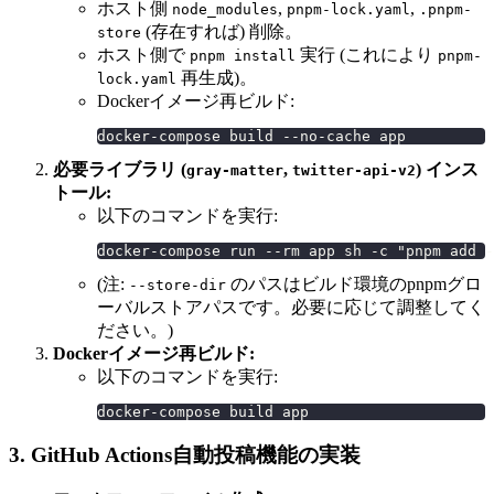
ホスト側
,
,
node_modules
pnpm-lock.yaml
.pnpm-
(存在すれば) 削除。
store
ホスト側で
実行 (これにより
pnpm install
pnpm-
再生成)。
lock.yaml
Dockerイメージ再ビルド:
docker-compose build --no-cache app
必要ライブラリ (
,
) インス
gray-matter
twitter-api-v2
トール:
以下のコマンドを実行:
docker-compose run --rm app sh -c "pnpm add -
(注:
のパスはビルド環境のpnpmグロ
--store-dir
ーバルストアパスです。必要に応じて調整してく
ださい。)
Dockerイメージ再ビルド:
以下のコマンドを実行:
docker-compose build app
3. GitHub Actions自動投稿機能の実装