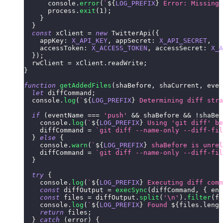
console
.
error
(
`
${
LOG_PREFIX
}
 Error: Missing 
      process
.
exit
(
1
)
;
}
}
const
 xClient 
=
new
TwitterApi
(
{
appKey
:
X_API_KEY
,
appSecret
:
X_API_SECRET
,
accessToken
:
X_ACCESS_TOKEN
,
accessSecret
:
X_A
}
)
;
  rwClient 
=
 xClient
.
readWrite
;
}
function
getAddedFiles
(
shaBefore
,
 shaCurrent
,
 even
let
 diffCommand
;
console
.
log
(
`
${
LOG_PREFIX
}
 Determining diff stra
if
(
eventName 
===
'push'
&&
 shaBefore 
&&
!
shaBef
console
.
log
(
`
${
LOG_PREFIX
}
 Using 'git diff' be
    diffCommand 
=
`
git diff --name-only --diff-fil
}
else
{
console
.
warn
(
`
${
LOG_PREFIX
}
 shaBefore is unrel
    diffCommand 
=
`
git diff --name-only --diff-fil
}
try
{
console
.
log
(
`
${
LOG_PREFIX
}
 Executing diff comm
const
 diffOutput 
=
execSync
(
diffCommand
,
{
enc
const
 files 
=
 diffOutput
.
split
(
'\n'
)
.
filter
(
fi
console
.
log
(
`
${
LOG_PREFIX
}
 Found 
${
files
.
lengt
return
 files
;
}
catch
(
error
)
{