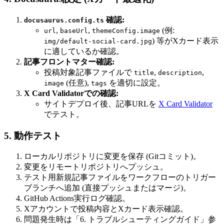
確認:
docusaurus.config.ts
,
,
(例:
url
baseUrl
themeConfig.image
) 等がXカード表示
img/default-social-card.jpg
に適しているか確認。
記事フロントマター確認:
投稿対象記事ファイルで
,
,
title
description
(任意),
を適切に設定。
image
tags
X Card Validatorでの確認:
サイトデプロイ後、記事URLを
X Card Validator
でテスト。
5. 動作テスト
ローカルリポジトリに変更を保存 (Gitコミット)。
変更をリモートリポジトリへプッシュ。
テスト用新規記事ファイルをワークフローのトリガー
ブランチへ追加 (直接プッシュまたはマージ)。
GitHub Actions実行ログ確認。
Xアカウントで投稿内容とXカード表示確認。
問題発生時は「6. トラブルシューティングガイド」参