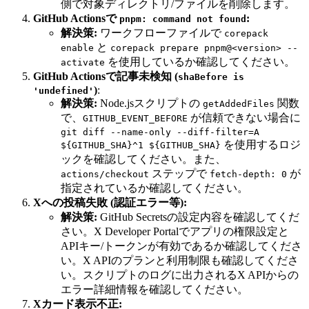
側で対象ディレクトリ/ファイルを削除します。
GitHub Actionsで
:
pnpm: command not found
解決策:
ワークフローファイルで
corepack
と
enable
corepack prepare pnpm@<version> --
を使用しているか確認してください。
activate
GitHub Actionsで記事未検知 (
shaBefore is
)
:
'undefined'
解決策:
Node.jsスクリプトの
関数
getAddedFiles
で、
が信頼できない場合に
GITHUB_EVENT_BEFORE
git diff --name-only --diff-filter=A
を使用するロジ
${GITHUB_SHA}^1 ${GITHUB_SHA}
ックを確認してください。また、
ステップで
が
actions/checkout
fetch-depth: 0
指定されているか確認してください。
Xへの投稿失敗 (認証エラー等):
解決策:
GitHub Secretsの設定内容を確認してくだ
さい。X Developer Portalでアプリの権限設定と
APIキー/トークンが有効であるか確認してくださ
い。X APIのプランと利用制限も確認してくださ
い。スクリプトのログに出力されるX APIからの
エラー詳細情報を確認してください。
Xカード表示不正: