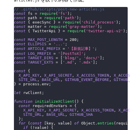
articles.js
// .github/scripts/post-new-articles.js
const
 fs 
=
require
(
'fs'
)
;
const
 path 
=
require
(
'path'
)
;
const
{
 execSync 
}
=
require
(
'child_process'
)
;
const
 matter 
=
require
(
'gray-matter'
)
;
const
{
TwitterApi
}
=
require
(
'twitter-api-v2'
)
;
const
MAX_POST_LENGTH
=
280
;
const
ELLIPSIS
=
'...'
;
const
ARTICLE_PREFIX
=
'【新規記事】'
;
const
LOG_PREFIX
=
'[PostToX]'
;
const
TARGET_DIRS
=
[
'blog/'
,
'docs/'
]
;
const
TARGET_EXTS
=
[
'.md'
,
'.mdx'
]
;
const
{
X_API_KEY
,
X_API_SECRET
,
X_ACCESS_TOKEN
,
X_ACCES
SITE_URL
,
BASE_URL
,
GITHUB_EVENT_BEFORE
,
GITHUB_
}
=
 process
.
env
;
let
 rwClient
;
function
initializeXClient
(
)
{
const
 requiredEnvVars 
=
{
X_API_KEY
,
X_API_SECRET
,
X_ACCESS_TOKEN
,
X_ACC
SITE_URL
,
BASE_URL
,
GITHUB_SHA
}
;
for
(
const
[
key
,
 value
]
of
Object
.
entries
(
requir
if
(
!
value
)
{