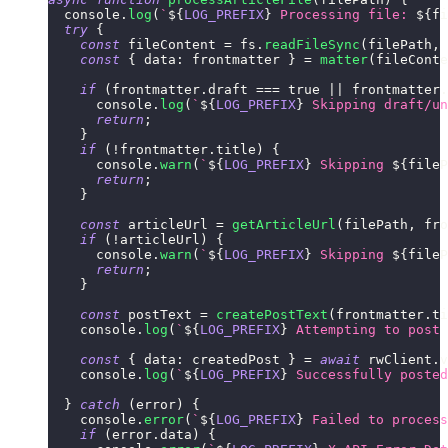
console
.
log
(
`
${
LOG_PREFIX
}
 Processing file: 
${
fi
try
{
const
 fileContent 
=
 fs
.
readFileSync
(
filePath
,
const
{
data
:
 frontmatter 
}
=
matter
(
fileConte
if
(
frontmatter
.
draft
===
true
||
 frontmatter
.
console
.
log
(
`
${
LOG_PREFIX
}
 Skipping draft/un
return
;
}
if
(
!
frontmatter
.
title
)
{
console
.
warn
(
`
${
LOG_PREFIX
}
 Skipping 
${
fileP
return
;
}
const
 articleUrl 
=
getArticleUrl
(
filePath
,
 fro
if
(
!
articleUrl
)
{
console
.
warn
(
`
${
LOG_PREFIX
}
 Skipping 
${
fileP
return
;
}
const
 postText 
=
createPostText
(
frontmatter
.
ti
console
.
log
(
`
${
LOG_PREFIX
}
 Attempting to post 
const
{
data
:
 createdPost 
}
=
await
 rwClient
.
v
console
.
log
(
`
${
LOG_PREFIX
}
 Successfully posted
}
catch
(
error
)
{
console
.
error
(
`
${
LOG_PREFIX
}
 Failed to process
if
(
error
.
data
)
{