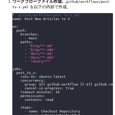
ワークフローファイル作成:
.github/workflows/post-
を以下の内容で作成。
to-x.yml
# .github/workflows/post-to-x.yml
name
:
 Post New Articles to X
on
:
push
:
branches
:
-
 main
paths
:
-
'blog/**.md'
-
'blog/**.mdx'
-
'docs/**.md'
-
'docs/**.mdx'
-
'!diary/**'
jobs
:
post_to_x
:
runs-on
:
 ubuntu
-
latest
concurrency
:
group
:
 $
{
{
 github.workflow 
}
}
-
$
{
{
 github.ref
cancel-in-progress
:
true
timeout-minutes
:
10
permissions
:
contents
:
 read
steps
:
-
name
:
 Checkout Repository