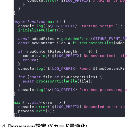
console
.
error
(
`
${
LOG_PREFIX
}
 X API Error Det
}
}
}
async
function
main
(
)
{
console
.
log
(
`
${
LOG_PREFIX
}
 Starting script.
`
)
;
initializeXClient
(
)
;
const
 addedFiles 
=
getAddedFiles
(
GITHUB_EVENT_BE
const
 newContentFiles 
=
filterContentFiles
(
added
if
(
newContentFiles
.
length
===
0
)
{
console
.
log
(
`
${
LOG_PREFIX
}
 No new content file
return
;
}
console
.
log
(
`
${
LOG_PREFIX
}
 Found 
${
newContentFil
for
(
const
 file 
of
 newContentFiles
)
{
await
processArticleFile
(
file
)
;
}
console
.
log
(
`
${
LOG_PREFIX
}
 Finished processing a
}
main
(
)
.
catch
(
error
=>
{
console
.
error
(
`
${
LOG_PREFIX
}
 Unhandled error in 
  process
.
exit
(
1
)
;
}
)
;
4. Docusaurus設定 (Xカード最適化)