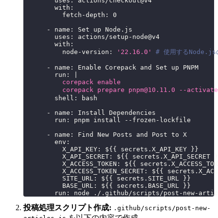
uses
:
 actions/checkout@v4
with
:
fetch-depth
:
0
-
name
:
 Set up Node.js
uses
:
 actions/setup
-
node@v4
with
:
node-version
:
'22.16.0'
# 使用するNode.
-
name
:
 Enable Corepack and Set up PNPM
run
:
|
          corepack enable
          corepack prepare pnpm@10.11.0 --a
shell
:
 bash
-
name
:
 Install Dependencies
run
:
 pnpm install 
-
-
frozen
-
lockfile
-
name
:
 Find New Posts and Post to X
env
:
X_API_KEY
:
 $
{
{
 secrets.X_API_KEY 
}
}
X_API_SECRET
:
 $
{
{
 secrets.X_API_SECRET 
}
X_ACCESS_TOKEN
:
 $
{
{
 secrets.X_ACCESS_TOK
X_ACCESS_TOKEN_SECRET
:
 $
{
{
 secrets.X_ACC
SITE_URL
:
 $
{
{
 secrets.SITE_URL 
}
}
BASE_URL
:
 $
{
{
 secrets.BASE_URL 
}
}
run
:
 node ./.github/scripts/post
-
new
-
artic
投稿処理スクリプト作成:
.github/scripts/post-new-
を以下の内容で作成。