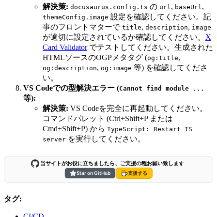
解決策:
の
,
,
docusaurus.config.ts
url
baseUrl
設定を確認してください。記
themeConfig.image
事のフロントマターで
,
,
title
description
image
が適切に設定されているか確認してください。
X
Card Validator
でテストしてください。生成された
HTMLソースのOGPメタタグ (
,
og:title
,
等) を確認してくださ
og:description
og:image
い。
VS Codeでの型解決エラー (
Cannot find module ...
等):
解決策:
VS Codeを完全に再起動してください。
コマンドパレット (Ctrl+Shift+P または
Cmd+Shift+P) から
TypeScript: Restart TS
を実行してください。
server
当サイトがお役に立ちましたら、ご支援の程お願い致します
Star on GitHub
支援する
タグ:
CI/CD