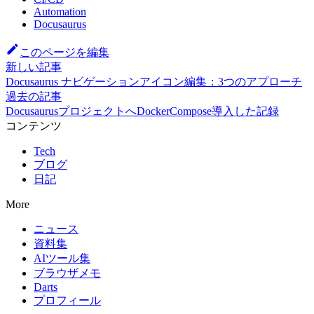
Automation
Docusaurus
このページを編集
新しい記事
Docusaurus ナビゲーションアイコン編集：3つのアプローチ
過去の記事
DocusaurusプロジェクトへDockerCompose導入した記録
コンテンツ
Tech
ブログ
日記
More
ニュース
資料集
AIツール集
ブラウザメモ
Darts
プロフィール