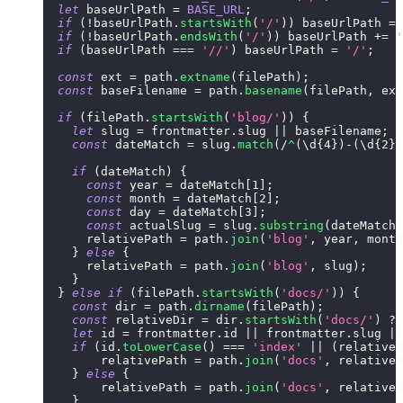
let
 baseUrlPath 
=
BASE_URL
;
if
(
!
baseUrlPath
.
startsWith
(
'/'
)
)
 baseUrlPath 
=
if
(
!
baseUrlPath
.
endsWith
(
'/'
)
)
 baseUrlPath 
+=
'
if
(
baseUrlPath 
===
'//'
)
 baseUrlPath 
=
'/'
;
const
 ext 
=
 path
.
extname
(
filePath
)
;
const
 baseFilename 
=
 path
.
basename
(
filePath
,
 ext
if
(
filePath
.
startsWith
(
'blog/'
)
)
{
let
 slug 
=
 frontmatter
.
slug
||
 baseFilename
;
const
 dateMatch 
=
 slug
.
match
(
/
^
(
\d
{4}
)
-
(
\d
{2}
)
if
(
dateMatch
)
{
const
 year 
=
 dateMatch
[
1
]
;
const
 month 
=
 dateMatch
[
2
]
;
const
 day 
=
 dateMatch
[
3
]
;
const
 actualSlug 
=
 slug
.
substring
(
dateMatch
[
      relativePath 
=
 path
.
join
(
'blog'
,
 year
,
 month
}
else
{
      relativePath 
=
 path
.
join
(
'blog'
,
 slug
)
;
}
}
else
if
(
filePath
.
startsWith
(
'docs/'
)
)
{
const
 dir 
=
 path
.
dirname
(
filePath
)
;
const
 relativeDir 
=
 dir
.
startsWith
(
'docs/'
)
?
 
let
 id 
=
 frontmatter
.
id
||
 frontmatter
.
slug
||
if
(
id
.
toLowerCase
(
)
===
'index'
||
(
relativeD
        relativePath 
=
 path
.
join
(
'docs'
,
 relativeD
}
else
{
        relativePath 
=
 path
.
join
(
'docs'
,
 relativeD
}