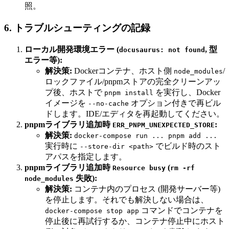
照。
6. トラブルシューティングの記録
ローカル開発環境エラー (
, 型
docusaurus: not found
エラー等):
解決策:
Dockerコンテナ、ホスト側
/
node_modules
ロックファイル/pnpmストアの完全クリーンアッ
プ後、ホストで
を実行し、Docker
pnpm install
イメージを
オプション付きで再ビル
--no-cache
ドします。IDE/エディタを再起動してください。
pnpmライブラリ追加時
:
ERR_PNPM_UNEXPECTED_STORE
解決策:
docker-compose run ... pnpm add ...
実行時に
でビルド時のスト
--store-dir <path>
アパスを指定します。
pnpmライブラリ追加時
(
Resource busy
rm -rf
失敗):
node_modules
解決策:
コンテナ内のプロセス (開発サーバー等)
を停止します。それでも解決しない場合は、
コマンドでコンテナを
docker-compose stop app
停止後に再試行するか、コンテナ停止中にホスト