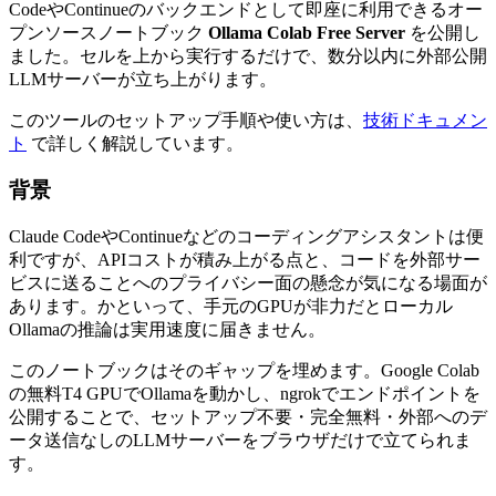
CodeやContinueのバックエンドとして即座に利用できるオー
プンソースノートブック
Ollama Colab Free Server
を公開し
ました。セルを上から実行するだけで、数分以内に外部公開
LLMサーバーが立ち上がります。
このツールのセットアップ手順や使い方は、
技術ドキュメン
ト
で詳しく解説しています。
背景
Claude CodeやContinueなどのコーディングアシスタントは便
利ですが、APIコストが積み上がる点と、コードを外部サー
ビスに送ることへのプライバシー面の懸念が気になる場面が
あります。かといって、手元のGPUが非力だとローカル
Ollamaの推論は実用速度に届きません。
このノートブックはそのギャップを埋めます。Google Colab
の無料T4 GPUでOllamaを動かし、ngrokでエンドポイントを
公開することで、セットアップ不要・完全無料・外部へのデ
ータ送信なしのLLMサーバーをブラウザだけで立てられま
す。