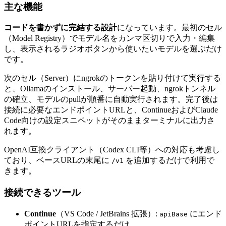
主な機能
コードを書かずに完結する設計
になっています。最初のセル
（Model Registry）でモデル名をカンマ区切りで入力・編集
し、表示されるラジオボタンから使いたいモデルを選ぶだけ
です。
次のセル（Server）にngrokのトークンを貼り付けて実行する
と、Ollamaのインストール、サーバー起動、ngrokトンネル
の確立、モデルのpullが順番に自動実行されます。完了後は
接続に必要なエンドポイントURLと、ContinueおよびClaude
Code向けの設定スニペットがそのままターミナルに出力さ
れます。
OpenAI互換クライアント（Codex CLI等）への対応も考慮し
ており、ベースURLの末尾に
を追加するだけで利用で
/v1
きます。
接続できるツール
Continue
（VS Code / JetBrains 拡張）:
にエンド
apiBase
ポイントURLを指定するだけ