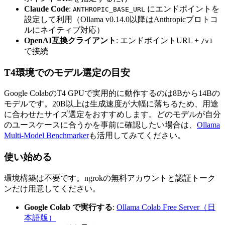
Claude Code
:
にエンドポイントを
ANTHROPIC_BASE_URL
設定して利用（Ollama v0.14.0以降はAnthropicプロトコ
ルにネイティブ対応）
OpenAI互換クライアント
: エンドポイントURL +
/v1
で接続
T4環境でのモデル選定の目安
Google ColabのT4 GPUで実用的に動作するのは8Bから14Bの
モデルです。20B以上は生成速度が大幅に落ちるため、用途
に合わせたサイズ選定をおすすめします。どのモデルが自分
のユースケースに合うかを事前に確認したい場合は、
Ollama
Multi-Model Benchmarker
も活用してみてください。
使い始める
環境構築は不要です。ngrokの無料アカウントと認証トーク
ンだけ用意してください。
Google Colab で実行する
:
Ollama Colab Free Server（日
本語版）