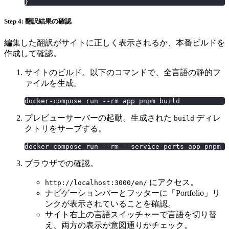
}
Step 4: 翻訳結果の確認
編集した翻訳がサイトに正しく表示されるか、本番ビルドを
作成して確認。
サイトのビルド。以下のコマンドで、全言語の静的フ
ァイルを生成。
docker-compose run --rm app pnpm build
プレビューサーバーの起動。生成された
ディレ
build
クトリをサーブする。
docker-compose run --rm --service-ports app pnpm e
ブラウザでの確認。
にアクセス。
http://localhost:3000/en/
ナビゲーションバーとフッターに「Portfolio」リ
ンクが表示されていることを確認。
サイト右上の言語スイッチャーで言語を切り替
え、両方の表示が意図通りかチェック。