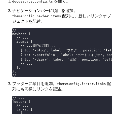
を開く。
docusaurus.config.ts
ナビゲーションバーに項目を追加。
配列に、新しいリンクオブ
themeConfig.navbar.items
ジェクトを記述。
// ...
navbar: {
  // ...
  items: [
    // ...既存の項目...
    { to: '/blog', label: 'ブログ', position: 'left
    { to: '/portfolio', label: 'ポートフォリオ', po
    { to: '/diary', label: '日記', position: 'left
    // ...
  ],
},
// ...
フッターに項目を追加。
配
themeConfig.footer.links
列にも同様にリンクを記述。
// ...
footer: {
  // ...
  links: [
    {