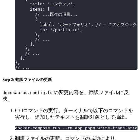
      title: 'コンテンツ',
      items: [
        // ...既存の項目...
        {
          label: 'ポートフォリオ', // ← このオブジェ
          to: '/portfolio',
        },
        // ...
      ],
    },
    // ...
  ],
},
// ...
Step 2: 翻訳ファイルの更新
の変更内容を、翻訳ファイルに反
docusaurus.config.ts
映。
CLIコマンドの実行。ターミナルで以下のコマンドを
実行し、追加したテキストを翻訳対象として抽出。
docker-compose run --rm app pnpm write-translation
翻訳ファイルの更新。コマンドの成功により、