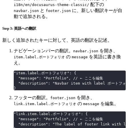
配下の
i18n/en/docusaurus-theme-classic/
と
に、新しい翻訳キーが自
navbar.json
footer.json
動で追加される。
Step 3: 英語への翻訳
新しく追加されたキーに対して、英語の翻訳を記述。
ナビゲーションバーの翻訳。
を開き、
navbar.json
の
を英語に書き換
item.label.ポートフォリオ
message
え。
"item.label.ポートフォリオ": {
  "message": "Portfolio", // ← ここを編集
  "description": "Navbar item with label ポートフ
}
フッターの翻訳。
を開き、
footer.json
の
を編集。
link.item.label.ポートフォリオ
message
"link.item.label.ポートフォリオ": {
  "message": "Portfolio", // ← ここを編集
  "description": "The label of footer link with