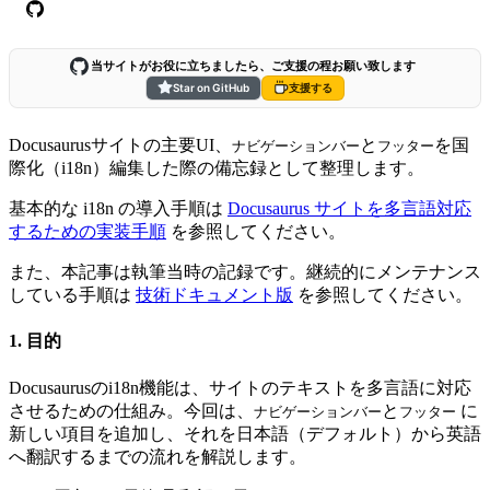
当サイトがお役に立ちましたら、ご支援の程お願い致します
Star on GitHub
支援する
Docusaurusサイトの主要UI、
と
を国
ナビゲーションバー
フッター
際化（i18n）編集した際の備忘録として整理します。
基本的な i18n の導入手順は
Docusaurus サイトを多言語対応
するための実装手順
を参照してください。
また、本記事は執筆当時の記録です。継続的にメンテナンス
している手順は
技術ドキュメント版
を参照してください。
1. 目的
Docusaurusのi18n機能は、サイトのテキストを多言語に対応
させるための仕組み。今回は、
と
に
ナビゲーションバー
フッター
新しい項目を追加し、それを日本語（デフォルト）から英語
へ翻訳するまでの流れを解説します。