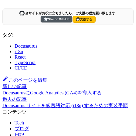
当サイトがお役に立ちましたら、ご支援の程お願い致します
Star on GitHub
支援する
タグ:
Docusaurus
i18n
React
TypeScript
CI/CD
このページを編集
新しい記事
DocusaurusにGoogle Analytics (GA4)を導入する
過去の記事
Docusaurus サイトを多言語対応 (i18n) するための実装手順
コンテンツ
Tech
ブログ
日記