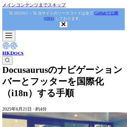
メインコンテンツまでスキップ
🚀 2025/6/1 ~ 🚀 当サイトのソースコードは全て
GitHubで公開
(OSS)
しております。
HKDocs
Docusaurusのナビゲーション
バーとフッターを国際化
（i18n）する手順
2025年6月21日
·
約4分