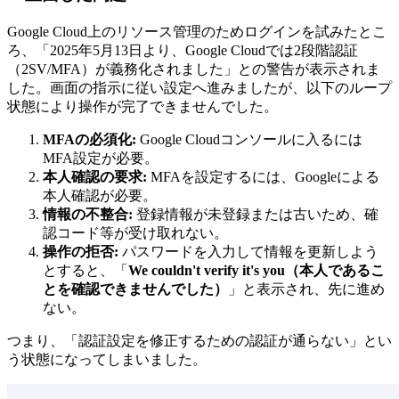
Google Cloud上のリソース管理のためログインを試みたとこ
ろ、「2025年5月13日より、Google Cloudでは2段階認証
（2SV/MFA）が義務化されました」との警告が表示されま
した。画面の指示に従い設定へ進みましたが、以下のループ
状態により操作が完了できませんでした。
MFAの必須化:
Google Cloudコンソールに入るには
MFA設定が必要。
本人確認の要求:
MFAを設定するには、Googleによる
本人確認が必要。
情報の不整合:
登録情報が未登録または古いため、確
認コード等が受け取れない。
操作の拒否:
パスワードを入力して情報を更新しよう
とすると、「
We couldn't verify it's you（本人であるこ
とを確認できませんでした）
」と表示され、先に進め
ない。
つまり、「認証設定を修正するための認証が通らない」とい
う状態になってしまいました。