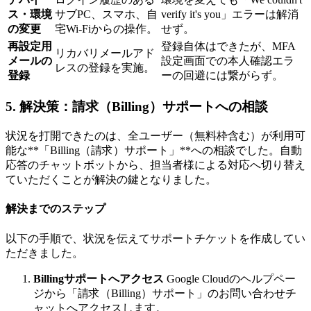
ス・環境
サブPC、スマホ、自
verify it's you」エラーは解消
の変更
宅Wi-Fiからの操作。
せず。
再設定用
登録自体はできたが、MFA
リカバリメールアド
メールの
設定画面での本人確認エラ
レスの登録を実施。
登録
ーの回避には繋がらず。
5. 解決策：請求（Billing）サポートへの相談
状況を打開できたのは、全ユーザー（無料枠含む）が利用可
能な**「Billing（請求）サポート」**への相談でした。自動
応答のチャットボットから、担当者様による対応へ切り替え
ていただくことが解決の鍵となりました。
解決までのステップ
以下の手順で、状況を伝えてサポートチケットを作成してい
ただきました。
Billingサポートへアクセス
Google Cloudのヘルプペー
ジから「請求（Billing）サポート」のお問い合わせチ
ャットへアクセスします。