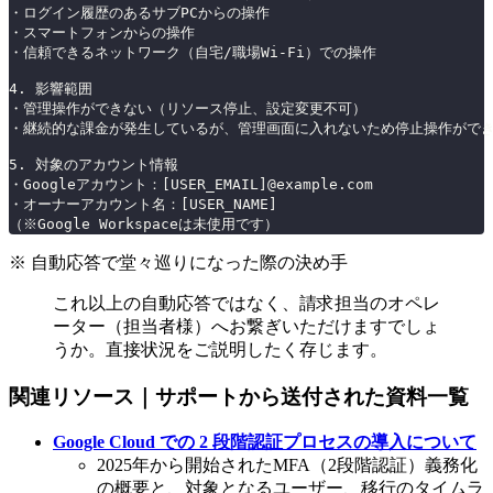
・ログイン履歴のあるサブPCからの操作
・スマートフォンからの操作
・信頼できるネットワーク（自宅/職場Wi-Fi）での操作
4. 影響範囲
・管理操作ができない（リソース停止、設定変更不可）
・継続的な課金が発生しているが、管理画面に入れないため停止操作がで
5. 対象のアカウント情報
・Googleアカウント：[USER_EMAIL]@example.com
・オーナーアカウント名：[USER_NAME]
（※Google Workspaceは未使用です）
※ 自動応答で堂々巡りになった際の決め手
これ以上の自動応答ではなく、請求担当のオペレ
ーター（担当者様）へお繋ぎいただけますでしょ
うか。直接状況をご説明したく存じます。
関連リソース｜サポートから送付された資料一覧
Google Cloud での 2 段階認証プロセスの導入について
2025年から開始されたMFA（2段階認証）義務化
の概要と、対象となるユーザー、移行のタイムラ