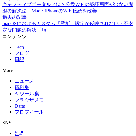
キャプティブポータルとは？公衆WiFiの認証画面が出ない問
題の解決法｜Mac・iPhoneのWiFi接続を改善
過去の記事
macOSにおけるカスタム「壁紙」設定が反映されない・不安
定な問題の解決手順
コンテンツ
Tech
ブログ
日記
More
ニュース
資料集
AIツール集
ブラウザメモ
Darts
プロフィール
SNS
𝕏