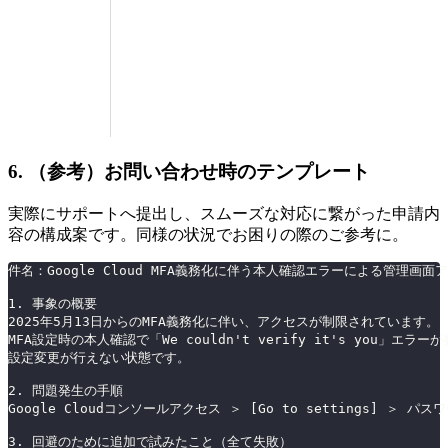
6. （参考）お問い合わせ時のテンプレート
実際にサポートへ提出し、スムーズな対応に繋がった申請内
容の構成案です。同様の状況でお困りの際のご参考に。
件名：Google Cloud MFA義務化に伴う本人確認エラーによる管理画
1. 事象の概要
2025年5月13日からのMFA義務化に伴い、アクセスが制限されています。
MFA設定時の本人確認で「We couldn't verify it's you」エラー
設定変更が行えない状態です。
2. 問題発生の手順
Google Cloudコンソールアクセス ＞ [Go to settings] 
3. 回避のために追加で試みたこと（全て失敗）