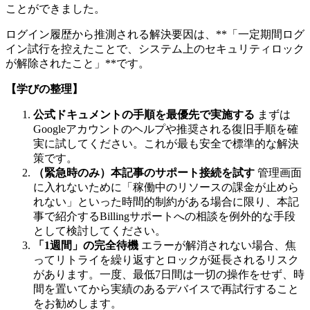
ことができました。
ログイン履歴から推測される解決要因は、**「一定期間ログ
イン試行を控えたことで、システム上のセキュリティロック
が解除されたこと」**です。
【学びの整理】
公式ドキュメントの手順を最優先で実施する
まずは
Googleアカウントのヘルプや推奨される復旧手順を確
実に試してください。これが最も安全で標準的な解決
策です。
（緊急時のみ）本記事のサポート接続を試す
管理画面
に入れないために「稼働中のリソースの課金が止めら
れない」といった時間的制約がある場合に限り、本記
事で紹介するBillingサポートへの相談を例外的な手段
として検討してください。
「1週間」の完全待機
エラーが解消されない場合、焦
ってリトライを繰り返すとロックが延長されるリスク
があります。一度、最低7日間は一切の操作をせず、時
間を置いてから実績のあるデバイスで再試行すること
をお勧めします。