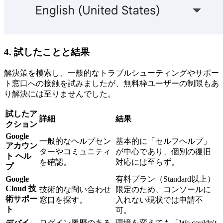
4. 試したことと結果
解決策を模索し、一般的なトラブルシューティングやサポー
ト窓口への接触を試みましたが、無料枠ユーザーの制限もあ
り解決には至りませんでした。
試したア
詳細
結果
クション
Google
一般的なヘルプセン
基本的に「セルフヘルプ」
アカウン
ターやコミュニティ
が中心であり、個別の復旧
ト ヘル
を確認。
対応には至らず。
プ
Google
有料プラン（Standard以上）
Cloud 技
技術的な問い合わせ
限定のため、コンソールに
術サポー
窓口を探す。
入れない現状では申請不
ト
可。
デバイ
ログイン履歴のある
環境を変えても「We couldn't