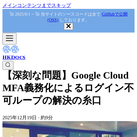
メインコンテンツまでスキップ
🚀 2025/6/1 ~ 🚀 当サイトのソースコードは全て
GitHubで公開
(OSS)
しております。
HKDocs
【深刻な問題】Google Cloud
MFA義務化によるログイン不
可ループの解決の糸口
2025年12月19日
·
約9分