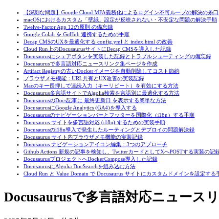
【深刻な問題】Google Cloud MFA義務化によるログイン不可ループの解決の糸口
macOSにおけるカスタム「壁紙」設定が反映されない・不安定な問題の解決手順
Twelve-Factor App 12の原則 の備忘録
Google Colab を GitHub 連携するための手順
Decap CMSのUXを最適化する config.yml と index.html の改善
Cloud Run上のDocusaurusサイトにDecap CMSを導入した記録
Docusaurusにシェアボタンを実装した記録とトラブルシューティングの備忘録
Docusaurusで多言語対応ニュースリンク集ページを作成
Artifact Registryの古いDockerイメージを自動削除してコスト節約
ブラウザメモ機能：URL共有とUX改善の実装記録
Macのキー長押しで連続入力（キーリピート）を有効にする方法
Docusaurus多言語サイトでAlgolia検索を言語別に最適化する方法
DocusaurusのDocs記事に 最終更新日 を表示する簡単な方法
DocusaurusにGoogle Analytics (GA4)を導入する
Docusaurusのナビゲーションバーとフッターを国際化（i18n）する手順
Docusaurus サイトを多言語対応 (i18n) するための実装手順
Docusaurusのi18n導入で発生したルーティングとデプロイの問題解決録
Docusaurus サイト内ブラウザメモ機能の実装記録
Docusaurus ナビゲーションアイコン編集：3つのアプローチ
Github Actions 新規の記事を検知し、TwitterカードとしてXへPOSTする実装の記
DocusaurusプロジェクトへDockerCompose導入した記録
DocusaurusにAlgolia DocSearchを組み込む方法
Cloud Run と Value Domain で Docusaurus サイトにカスタムドメインを設定す
Docusaurusで多言語対応ニュー