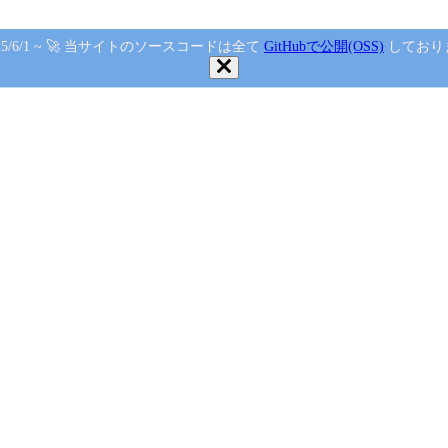
2025/6/1 ~ 🚀 当サイトのソースコードは全て
GitHubで公開(OSS)
しており