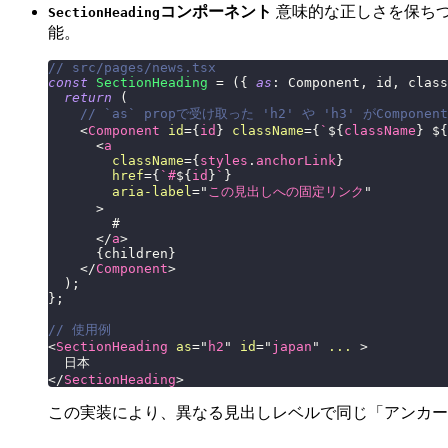
コンポーネント
意味的な正しさを保ちつ
SectionHeading
能。
// src/pages/news.tsx
const
SectionHeading
=
(
{
as
:
Component
,
 id
,
 class
return
(
// `as` propで受け取った 'h2' や 'h3' がCompo
<
Component
id
=
{
id
}
className
=
{
`
${
className
}
${
<
a
className
=
{
styles
.
anchorLink
}
href
=
{
`
#
${
id
}
`
}
aria-label
=
"
この見出しへの固定リンク
"
>
        #
</
a
>
{
children
}
</
Component
>
)
;
}
;
// 使用例
<
SectionHeading
as
=
"
h2
"
id
=
"
japan
"
...
>
  日本
</
SectionHeading
>
この実装により、異なる見出しレベルで同じ「アンカー