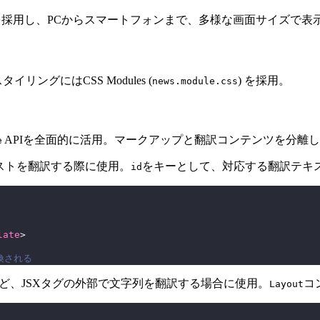
ウトを採用し、PCからスマートフォンまで、多様な画面サイズで表
リングにはCSS Modules (
) を採用。
news.module.css
APIを全面的に活用。マークアップと翻訳コンテンツを分離
e
キストを翻訳する際に使用。
をキーとして、対応する翻訳テキ
id
late
>
置換される
など、JSXタグの外部で文字列を翻訳する場合に使用。
コ
Layout