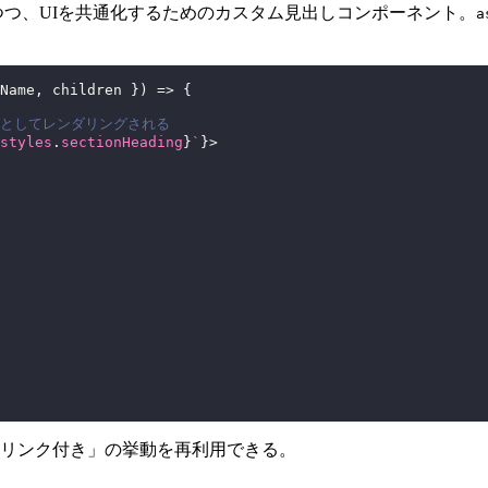
つ、UIを共通化するためのカスタム見出しコンポーネント。
a
Name
,
 children 
}
)
=>
{
nentとしてレンダリングされる
styles
.
sectionHeading
}
`
}
>
リンク付き」の挙動を再利用できる。