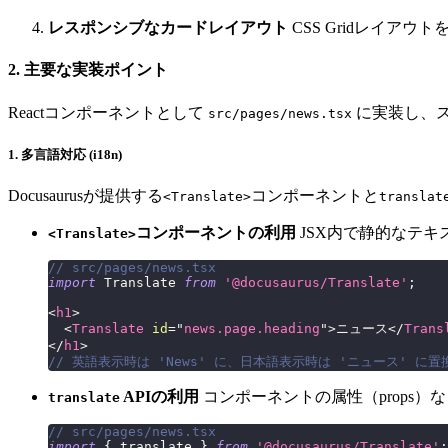
レスポンシブなカードレイアウト
CSS Gridレイア
2. 主要な実装ポイント
Reactコンポーネントとして
に実装し、スタイ
src/pages/news.tsx
1. 多言語対応 (i18n)
Docusaurusが提供する
コンポーネントと
<Translate>
translat
コンポーネントの利用
JSX内で静的なテ
<Translate>
// src/pages/news.tsx
import
Translate
from
'@docusaurus/Translate'
;
<
h1
>
<
Translate
id
=
"
news.page.heading
"
>
ニュース
</
Trans
</
h1
>
// 英語表示時は 'News' に、日本語表示時は 'ニュース' に
APIの利用
コンポーネントの属性（props）
translate
// src/pages/news.tsx
import
{
 translate 
}
from
'@docusaurus/Translate'
;