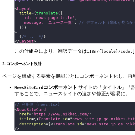
<
Layout
title
=
{
translate
(
{
    id
:
'news.page.title'
,
    message
:
'ニュース一覧'
,
// デフォルト（翻訳が見つ
}
)
}
>
{
/* ... */
}
</
Layout
>
この仕組みにより、翻訳データは
i18n/{locale}/code.j
2. コンポーネント設計
ページを構成する要素を機能ごとにコンポーネント化し、再
コンポーネント
サイトの「タイトル」「説
NewsSiteCard
することで、ニュースサイトの追加や修正が容易に。
// 利用側 (news.tsx)
<
NewsSiteCard
href
=
"
https://www.nikkei.com/
"
title
=
{
<
Translate
id
=
"
news.site.jp.ge.nikkei.tit
description
=
{
<
Translate
id
=
"
news.site.jp.ge.nikk
/>