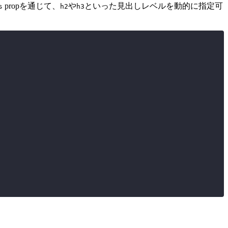
propを通じて、
や
といった見出しレベルを動的に指定可
s
h2
h3