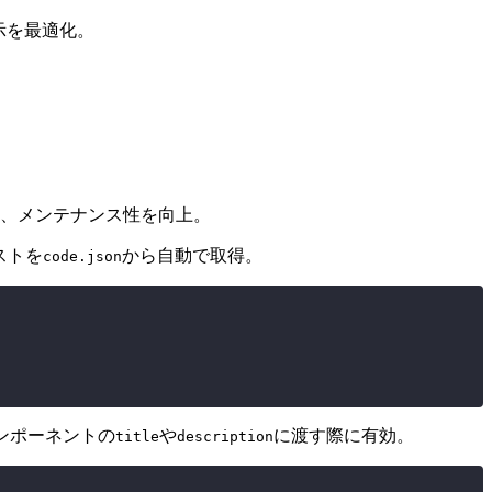
示を最適化。
し、メンテナンス性を向上。
ストを
から自動で取得。
code.json
ンポーネントの
や
に渡す際に有効。
title
description