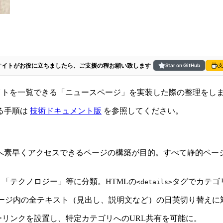
サイトがお役に立ちましたら、ご支援の程お願い致します
Star on GitHub
支
スサイトを一覧できる「ニュースページ」を実装した際の整理をし
る手順は
技術ドキュメント版
を参照してください。
へ素早くアクセスできるページの構築が目的。すべて静的ペー
「テクノロジー」等に分類。HTMLの
タグでカテゴ
<details>
し、ページ内の全テキスト（見出し、説明文など）の日英切り替えに
リンクを設置し、特定カテゴリへのURL共有を可能に。