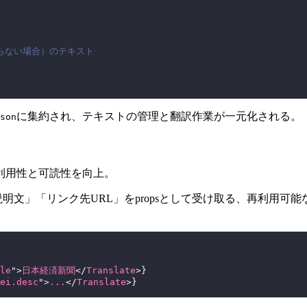
からない場合）のテキスト
に集約され、テキストの管理と翻訳作業が一元化される。
son
利用性と可読性を向上。
明文」「リンク先URL」をpropsとして受け取る、再利用可
le
"
>
日本経済新聞
</
Translate
>
}
ei.desc
"
>
...
</
Translate
>
}