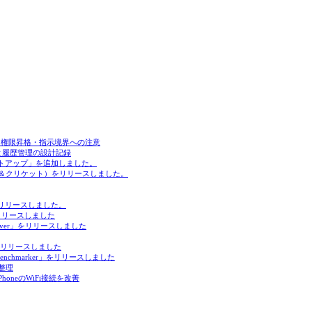
sol・権限昇格・指示境界への注意
除外設定と履歴管理の設計記録
トアップ」を追加しました。
1＆クリケット）をリリースしました。
ルをリリースしました。
」をリリースしました
 Server」をリリースしました
P4」をリリースしました
 Benchmarker」をリリースしました
の整理
oneのWiFi接続を改善