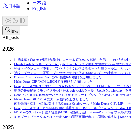
日本語
日本語
English
検索
All posts
2026
注意喚起：Codex が翻訳作業中にローカル Ollama を起動した話—— gpt-5.6-
Claude Code のドキュメントを .git/info/exclude で公開せず運用する — 
登録・ダウンロード不要。ブラウザですぐに使えるダーツ計算ツールに「カウン
登録・ダウンロード不要。ブラウザですぐに使える無料のダーツ計算ツール（0
Ollama Colab Private Chat にWeb検索RAG機能を追加しました
Make Demo GIF / MP4 にBGM追加機能を追加しました
Google ColabのGPUで動く、ログを残さないプライベートLLMチャットツー
動画の任意範囲にモザイクをかけるGoogle Colabツール「Colab Mosaic Clip
Google ColabをOllamaサーバーとして使えるノートブック「Ollama Colab Free
Make Demo GIF / MP4 にズーム機能を追加しました
画面録画をGIF・MP4に変換するGoogle Colabツール「Make Demo GIF / M
Google ColabでローカルLLMを無料比較できるOSSツール「Ollama Multi-Model
M1 Macのストレージ空き容量を109GB確保した話｜ScreenRecordingsフォルダ
キャプティブポータルとは？公衆WiFiの認証画面が出ない問題の解決法｜Mac・iPh
2025