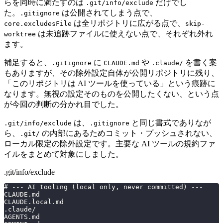
らを同時に満たすのは
だけでし
.git/info/exclude
た。
は公開されてしまう点で、
.gitignore
は全リポジトリに広がる点で、
core.excludesFile
skip-
は未追跡ファイルに使えない点で、それぞれ外れ
worktree
ます。
補足すると、
に
や
を書く案
.gitignore
CLAUDE.md
.claude/
もありますが、その除外設定自体が公開リポジトリに残り、
「このリポジトリは AI ツールを使っている」という痕跡に
なります。無視の設定そのものを公開したくない、という点
が今回の判断の分かれ目でした。
は、
と同じ書式でありなが
.git/info/exclude
.gitignore
ら、
の内部にあるためコミット・プッシュされない、
.git/
ローカル限定の除外設定です。主要な AI ツールの規約ファ
イルをまとめて対象にしました。
.git/info/exclude
# --- AI tooling (local only, never committed) ---
CLAUDE.md
CLAUDE.local.md
.claude/
AGENTS.md