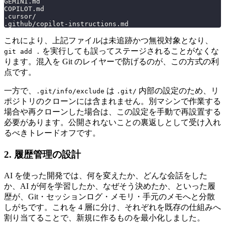
GEMINI.md
COPILOT.md
.cursor/
.github/copilot-instructions.md
これにより、上記ファイルは未追跡かつ無視対象となり、
を実行しても誤ってステージされることがなくな
git add .
ります。混入を Git のレイヤーで防げるのが、この方式の利
点です。
一方で、
は
内部の設定のため、リ
.git/info/exclude
.git/
ポジトリのクローンには含まれません。別マシンで作業する
場合や再クローンした場合は、この設定を手動で再設置する
必要があります。公開されないことの裏返しとして受け入れ
るべきトレードオフです。
2. 履歴管理の設計
AI を使った開発では、何を変えたか、どんな会話をした
か、AI が何を学習したか、なぜそう決めたか、といった履
歴が、Git・セッションログ・メモリ・手元のメモへと分散
しがちです。これを 4 層に分け、それぞれを既存の仕組みへ
割り当てることで、新規に作るものを最小化しました。