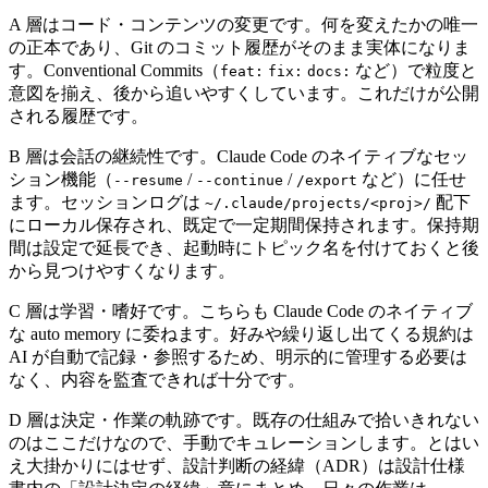
A 層はコード・コンテンツの変更です。何を変えたかの唯一
の正本であり、Git のコミット履歴がそのまま実体になりま
す。Conventional Commits（
など）で粒度と
feat:
fix:
docs:
意図を揃え、後から追いやすくしています。これだけが公開
される履歴です。
B 層は会話の継続性です。Claude Code のネイティブなセッ
ション機能（
/
/
など）に任せ
--resume
--continue
/export
ます。セッションログは
配下
~/.claude/projects/<proj>/
にローカル保存され、既定で一定期間保持されます。保持期
間は設定で延長でき、起動時にトピック名を付けておくと後
から見つけやすくなります。
C 層は学習・嗜好です。こちらも Claude Code のネイティブ
な auto memory に委ねます。好みや繰り返し出てくる規約は
AI が自動で記録・参照するため、明示的に管理する必要は
なく、内容を監査できれば十分です。
D 層は決定・作業の軌跡です。既存の仕組みで拾いきれない
のはここだけなので、手動でキュレーションします。とはい
え大掛かりにはせず、設計判断の経緯（ADR）は設計仕様