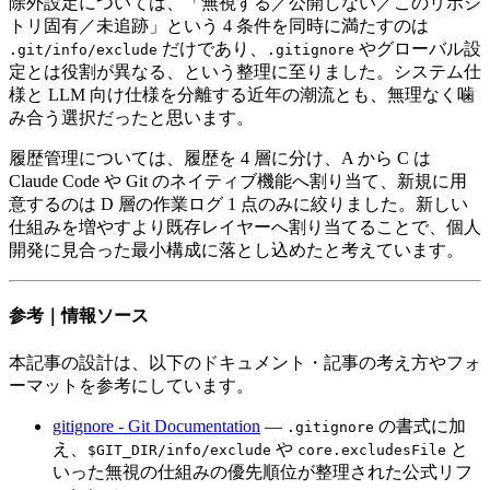
除外設定については、「無視する／公開しない／このリポジ
トリ固有／未追跡」という 4 条件を同時に満たすのは
だけであり、
やグローバル設
.git/info/exclude
.gitignore
定とは役割が異なる、という整理に至りました。システム仕
様と LLM 向け仕様を分離する近年の潮流とも、無理なく噛
み合う選択だったと思います。
履歴管理については、履歴を 4 層に分け、A から C は
Claude Code や Git のネイティブ機能へ割り当て、新規に用
意するのは D 層の作業ログ 1 点のみに絞りました。新しい
仕組みを増やすより既存レイヤーへ割り当てることで、個人
開発に見合った最小構成に落とし込めたと考えています。
参考｜情報ソース
本記事の設計は、以下のドキュメント・記事の考え方やフォ
ーマットを参考にしています。
gitignore - Git Documentation
—
の書式に加
.gitignore
え、
や
と
$GIT_DIR/info/exclude
core.excludesFile
いった無視の仕組みの優先順位が整理された公式リフ