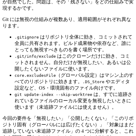
が自然でした。問題は、その「残さない」をどの仕組みで実
現するかです。
Git には無視の仕組みが複数あり、適用範囲がそれぞれ異な
ります。
はリポジトリ全体に効き、コミットされて
.gitignore
全員に共有されます。ビルド成果物や依存など、誰に
とっても無視すべきものを書く場所です。
はこのクローンだけに効き、コミ
.git/info/exclude
ットされません。自分だけが無視したい、あるいは公
開したくないファイルに使います。
（グローバル設定）はマシン上のす
core.excludesFile
べてのリポジトリに効きます。
やエディタ
.DS_Store
設定など、OS・環境固有のファイル向けです。
は、すでに追跡さ
git update-index --skip-worktree
れているファイルのローカル変更を無視したいときに
使います（未追跡ファイルには使えません）。
今回の要件を「無視したい」「公開したくない」「このリポ
ジトリ固有（グローバルには広げたくない）」「対象はまだ
追跡していない未追跡ファイル」の 4 つに分解すると、これ