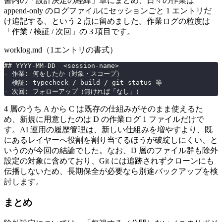
書内の「設計決定の経緯」章にまとめ、日々の作業は
append-only のログファイルにセッションごと 1 エントリだ
け追記する、という 2 点に留めました。作業ログの粒度は
「作業 / 検証 / 次回」の 3 項目です。
worklog.md（1エントリの書式）
##
 YYYY-MM-DD  <session-name>
-
 作業: 何をしたか（対象・スコープ）
-
 検証: typecheck / build / git status 等
-
 次回: フォローアップ（無ければ「なし」）
4 層のうち A から C は既存の仕組みがそのまま使えるた
め、新規に用意したのは D の作業ログ 1 ファイルだけで
す。AI 運用の履歴管理は、新しい仕組みを増やすより、既
にあるレイヤーへ役割を割り当てるほうが破綻しにくい、と
いうのが今回の結論でした。なお、D 層のファイル群も除外
設定の対象に含めており、Git には追跡されずクローンにも
伝播しないため、長期保全が必要なら別途バックアップを検
討します。
まとめ