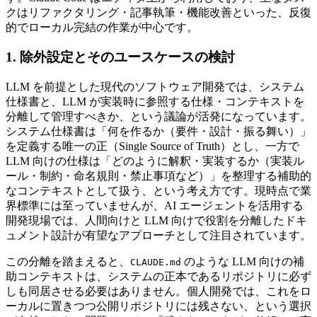
クはリファクタリング・記事執筆・機能改善といった、反復
的でローカル完結の作業が中心です。
1. 除外設定とそのユースケースの検討
LLM を前提とした現代のソフトウェア開発では、システム
仕様書と、LLM が実装時に参照する仕様・コンテキストを
分離して管理すべきか、という議論が活発になっています。
システム仕様書は「何を作るか（要件・設計・振る舞い）」
を定義する唯一の正（Single Source of Truth）とし、一方で
LLM 向けの仕様は「どのように解釈・実装するか（実装ル
ール・制約・命名規則・禁止事項など）」を整理する補助的
なコンテキストとして扱う、という考え方です。現時点で業
界標準には至っていませんが、AI エージェントを活用する
開発現場では、人間向けと LLM 向けで役割を分離したドキ
ュメント設計が有望なアプローチとして注目されています。
この分離を踏まえると、
のような LLM 向けの補
CLAUDE.md
助コンテキストは、システムの正本であるリポジトリに必ず
しも同居させる必要はありません。個人開発では、これをロ
ーカルに置きつつ公開リポジトリには残さない、という選択