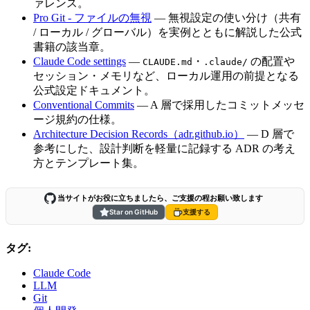
ァレンス。
Pro Git - ファイルの無視
— 無視設定の使い分け（共有
/ ローカル / グローバル）を実例とともに解説した公式
書籍の該当章。
Claude Code settings
—
・
の配置や
CLAUDE.md
.claude/
セッション・メモリなど、ローカル運用の前提となる
公式設定ドキュメント。
Conventional Commits
— A 層で採用したコミットメッセ
ージ規約の仕様。
Architecture Decision Records（adr.github.io）
— D 層で
参考にした、設計判断を軽量に記録する ADR の考え
方とテンプレート集。
当サイトがお役に立ちましたら、ご支援の程お願い致します
Star on GitHub
支援する
タグ:
Claude Code
LLM
Git