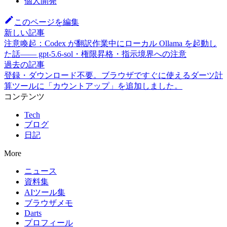
個人開発
このページを編集
新しい記事
注意喚起：Codex が翻訳作業中にローカル Ollama を起動し
た話—— gpt-5.6-sol・権限昇格・指示境界への注意
過去の記事
登録・ダウンロード不要。ブラウザですぐに使えるダーツ計
算ツールに「カウントアップ」を追加しました。
コンテンツ
Tech
ブログ
日記
More
ニュース
資料集
AIツール集
ブラウザメモ
Darts
プロフィール